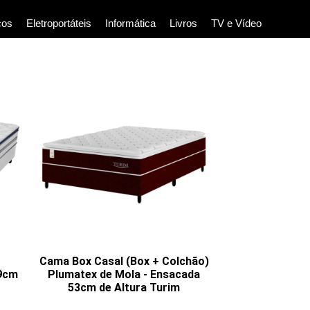
cos
Eletroportáteis
Informática
Livros
TV e Vídeo
Cama Box Casal (Box + Colchão)
59cm
Plumatex de Mola - Ensacada
53cm de Altura Turim