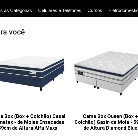
s as Categorias
Celulares e Telefones
Cursos
Eletrodomésti
ara você
 Box (Box + Colchão) Casal
Cama Box Queen (Box +
matex - de Molas Ensacadas
Colchão) Gazin de Mola - 
59cm de Altura Alfa Maxx
de Altura Diamond Blue