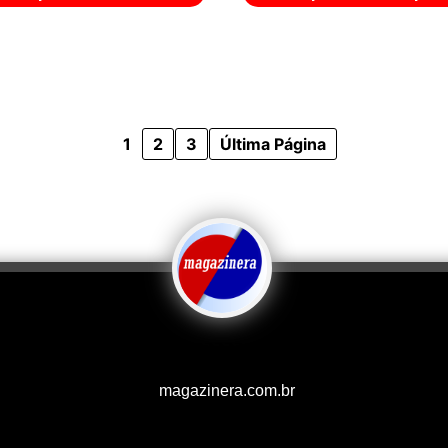
1
2
3
Última Página
magazinera.com.br