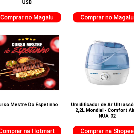
USB
Comprar no Magalu
Comprar no Magalu
urso Mestre Do Espetinho
Umidificador de Ar Ultrass
2,2L Mondial - Comfort Ai
NUA-02
Comprar na Hotmart
Comprar na Shopee