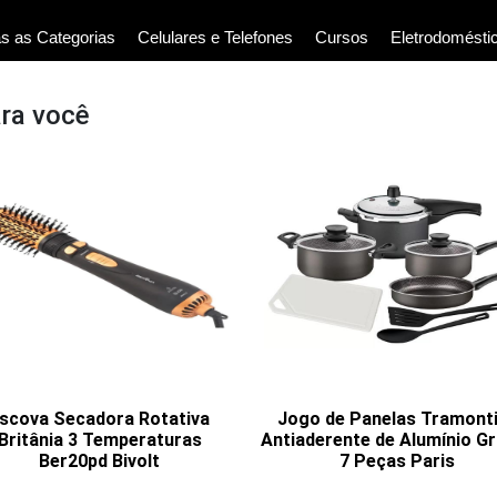
s as Categorias
Celulares e Telefones
Cursos
Eletrodomésti
ara você
scova Secadora Rotativa
Jogo de Panelas Tramont
Britânia 3 Temperaturas
Antiaderente de Alumínio Gr
Ber20pd Bivolt
7 Peças Paris