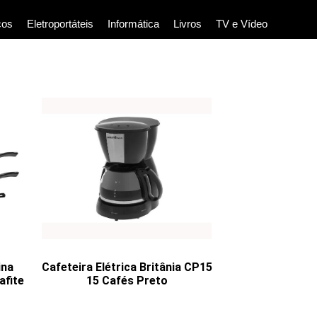
cos
Eletroportáteis
Informática
Livros
TV e Vídeo
ina
Cafeteira Elétrica Britânia CP15
afite
15 Cafés Preto