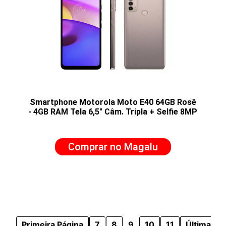
Smartphone Motorola Moto E40 64GB Rosê
- 4GB RAM Tela 6,5" Câm. Tripla + Selfie 8MP
Comprar no Magalu
Primeira Página
7
8
9
10
11
Última