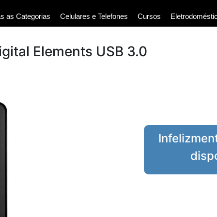
s as Categorias
Celulares e Telefones
Cursos
Eletrodomésti
gital Elements USB 3.0
Infelizmen
disp