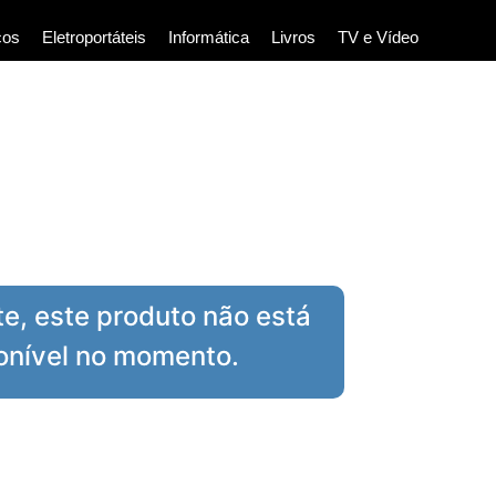
cos
Eletroportáteis
Informática
Livros
TV e Vídeo
te, este produto não está
onível no momento.