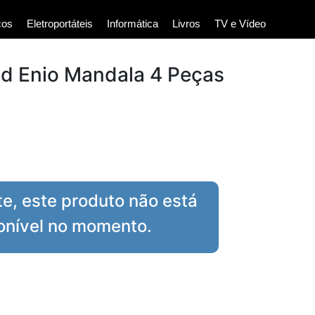
cos
Eletroportáteis
Informática
Livros
TV e Vídeo
ld Enio Mandala 4 Peças
te, este produto não está
onível no momento.