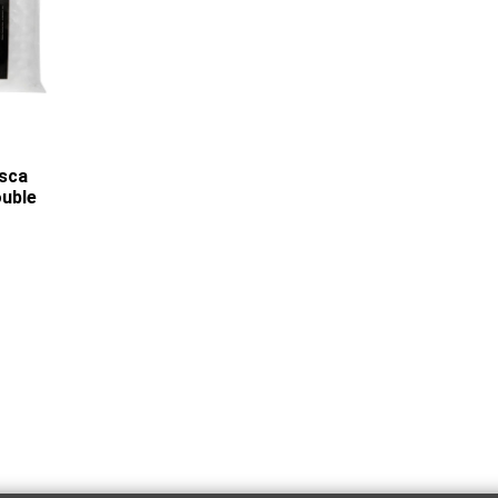
asca
ouble