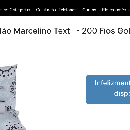
s as Categorias
Celulares e Telefones
Cursos
Eletrodomésti
o Marcelino Textil - 200 Fios Go
Infelizmen
disp