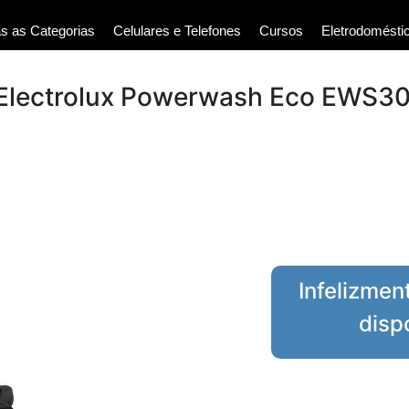
s as Categorias
Celulares e Telefones
Cursos
Eletrodomésti
 Electrolux Powerwash Eco EWS3
Infelizmen
disp