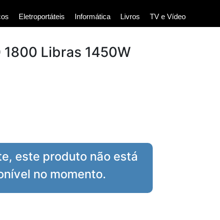
cos
Eletroportáteis
Informática
Livros
TV e Vídeo
0 1800 Libras 1450W
te, este produto não está
onível no momento.