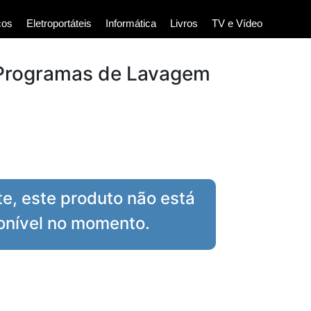
cos
Eletroportáteis
Informática
Livros
TV e Vídeo
2 Programas de Lavagem
te, este produto não está
onível no momento.