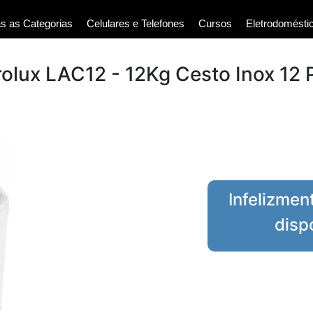
s as Categorias
Celulares e Telefones
Cursos
Eletrodomésti
rolux LAC12 - 12Kg Cesto Inox 1
Infelizmen
disp