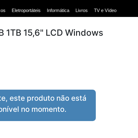
cos
Eletroportáteis
Informática
Livros
TV e Vídeo
B 1TB 15,6" LCD Windows
te, este produto não está
onível no momento.