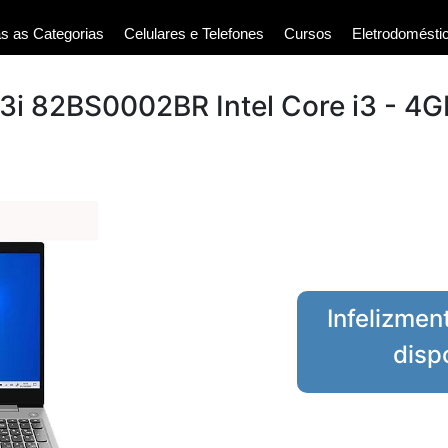
s as Categorias
Celulares e Telefones
Cursos
Eletrodomésti
i 82BS0002BR Intel Core i3 - 4G
Infelizmen
disp