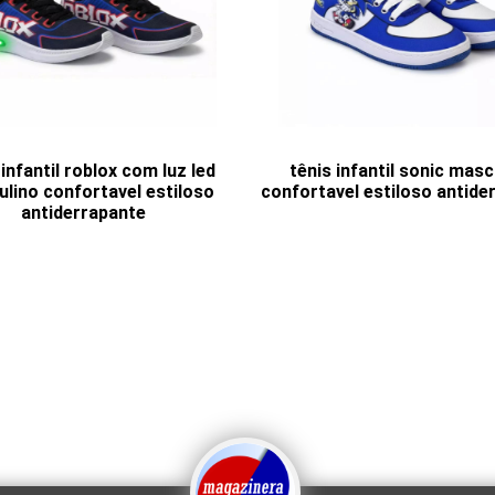
infantil roblox com luz led
tênis infantil sonic masc
lino confortavel estiloso
confortavel estiloso antide
antiderrapante