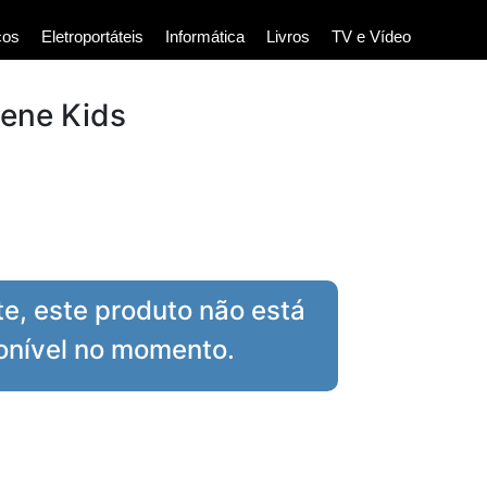
cos
Eletroportáteis
Informática
Livros
TV e Vídeo
dene Kids
te, este produto não está
onível no momento.