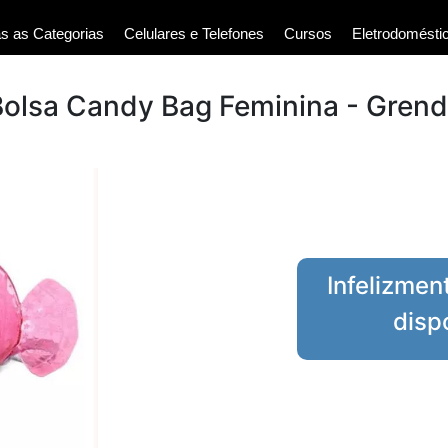
s as Categorias
Celulares e Telefones
Cursos
Eletrodomésti
+ Bolsa Candy Bag Feminina - Gren
Infelizmen
disp