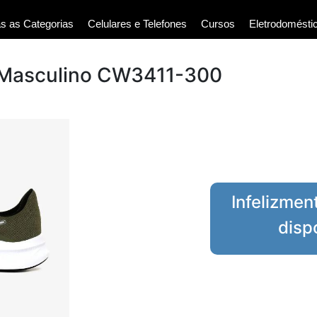
s as Categorias
Celulares e Telefones
Cursos
Eletrodomésti
1 Masculino CW3411-300
Infelizmen
disp