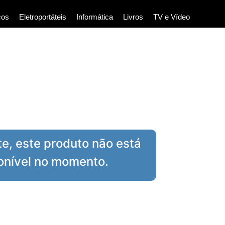
cos
Eletroportáteis
Informática
Livros
TV e Vídeo
te, este produto não está
onível no momento.