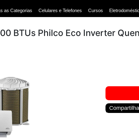
s as Categorias
Celulares e Telefones
Cursos
Eletrodomésti
000 BTUs Philco Eco Inverter Que
Compartilha